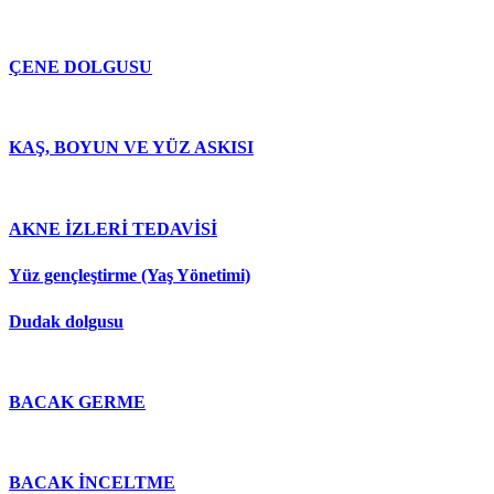
ÇENE DOLGUSU
KAŞ, BOYUN VE YÜZ ASKISI
AKNE İZLERİ TEDAVİSİ
Yüz gençleştirme (Yaş Yönetimi)
Dudak dolgusu
BACAK GERME
BACAK İNCELTME