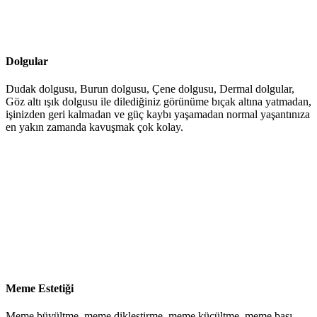
Dolgular
Dudak dolgusu, Burun dolgusu, Çene dolgusu, Dermal dolgular,
Göz altı ışık dolgusu ile dilediğiniz görünüme bıçak altına yatmadan,
işinizden geri kalmadan ve güç kaybı yaşamadan normal yaşantınıza
en yakın zamanda kavuşmak çok kolay.
Meme Estetiği
Meme büyültme, meme dikleştirme, meme küçültme, meme başı