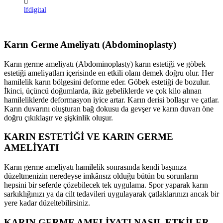
lfdigital
Karın Germe Ameliyatı (Abdominoplasty)
Karın germe ameliyatı (Abdominoplasty) karın estetiği ve göbek
estetiği ameliyatları içerisinde en etkili olanı demek doğru olur. Her
hamilelik karın bölgesini deforme eder. Göbek estetiği de bozulur.
İkinci, üçüncü doğumlarda, ikiz gebeliklerde ve çok kilo alınan
hamileliklerde deformasyon iyice artar. Karın derisi bollaşır ve çatlar.
Karın duvarını oluşturan bağ dokusu da gevşer ve karın duvarı öne
doğru çıkıklaşır ve şişkinlik oluşur.
KARIN ESTETİĞİ VE KARIN GERME
AMELİYATI
Karın germe ameliyatı hamilelik sonrasında kendi başınıza
düzeltmenizin neredeyse imkânsız olduğu bütün bu sorunların
hepsini bir seferde çözebilecek tek uygulama. Spor yaparak karın
sarkıklığınızı ya da cilt tedavileri uygulayarak çatlaklarınızı ancak bir
yere kadar düzeltebilirsiniz.
KARIN GERME AMELİYATI NASIL ETKİLER