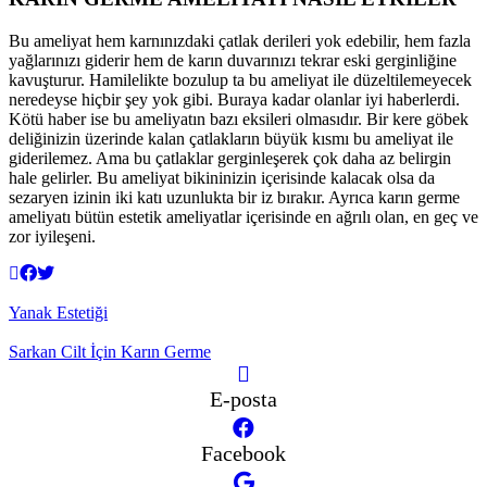
Bu ameliyat hem karnınızdaki çatlak derileri yok edebilir, hem fazla
yağlarınızı giderir hem de karın duvarınızı tekrar eski gerginliğine
kavuşturur. Hamilelikte bozulup ta bu ameliyat ile düzeltilemeyecek
neredeyse hiçbir şey yok gibi. Buraya kadar olanlar iyi haberlerdi.
Kötü haber ise bu ameliyatın bazı eksileri olmasıdır. Bir kere göbek
deliğinizin üzerinde kalan çatlakların büyük kısmı bu ameliyat ile
giderilemez. Ama bu çatlaklar gerginleşerek çok daha az belirgin
hale gelirler. Bu ameliyat bikininizin içerisinde kalacak olsa da
sezaryen izinin iki katı uzunlukta bir iz bırakır. Ayrıca karın germe
ameliyatı bütün estetik ameliyatlar içerisinde en ağrılı olan, en geç ve
zor iyileşeni.
Yanak Estetiği
Sarkan Cilt İçin Karın Germe
E-posta
Facebook