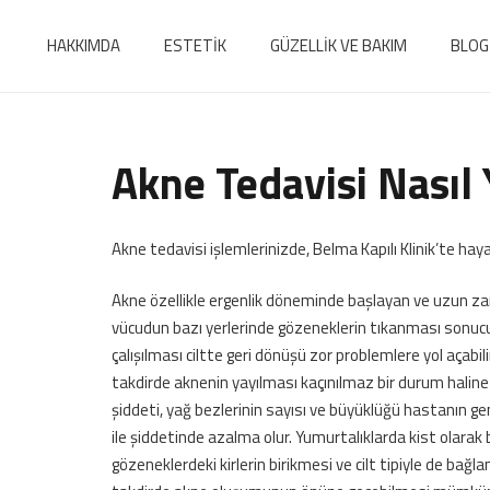
HAKKIMDA
ESTETİK
GÜZELLİK VE BAKIM
BLOG
Akne Tedavisi Nasıl 
Akne tedavisi işlemlerinizde, Belma Kapılı Klinik’te h
Akne özellikle ergenlik döneminde başlayan ve uzun za
vücudun bazı yerlerinde gözeneklerin tıkanması sonucu
çalışılması ciltte geri dönüşü zor problemlere yol açabi
takdirde aknenin yayılması kaçınılmaz bir durum haline 
şiddeti, yağ bezlerinin sayısı ve büyüklüğü hastanın genet
ile şiddetinde azalma olur. Yumurtalıklarda kist olara
gözeneklerdeki kirlerin birikmesi ve cilt tipiyle de bağla