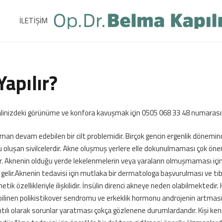
İLETİŞİM
Yapılır?
ayalinizdeki görünüme ve konfora kavuşmak için 0505 068 33 48 numarasınd
man devam edebilen bir cilt problemidir. Birçok gencin ergenlik dönemi
 oluşan sivilcelerdir. Akne oluşmuş yerlere elle dokunulmaması çok öne
lir. Aknenin olduğu yerde lekelenmelerin veya yaraların olmuşmaması için 
gelir.Aknenin tedavisi için mutlaka bir dermatologa başvurulması ve tıb
ik özellikleriyle ilişkilidir. İnsülin direnci akneye neden olabilmektedir. 
k bilinen polikistikover sendromu ve erkeklik hormonu androjenin artma
ntılı olarak sorunlar yaratması çokça gözlenene durumlardandır. Kişi kendi c