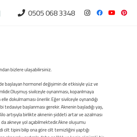
0505 068 3348
an bizlere ulaşabilirsiniz.
nde başlayan hormonel değişimin de etkisiyle yüz ve
mlidir.Oluşmuş sivilceyle oynanması, koparılmaya
elle dokulmaması önerilir. Eğer sivilceyle oynandığı
bi tedaviye başlanması gerekir. Aknenin başladığı yaş,
Kilo artışıyla birlikte aknenin şiddeti artar ve azalması
sı da akneye yol açabilmektedir.Akne oluşumu
ilt tipini bilip ona göre cilt temizliğini yaptığı