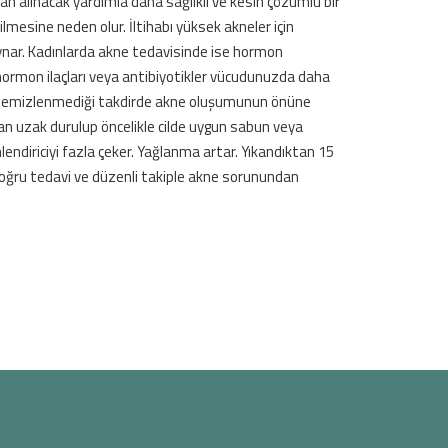
n alınacak yardımla daha sağlıklı ve kesin çözümlü bir
rilmesine neden olur. İltihabı yüksek akneler için
oynar. Kadınlarda akne tedavisinde ise hormon
an hormon ilaçları veya antibiyotikler vücudunuzda daha
er temizlenmediği takdirde akne oluşumunun önüne
dan uzak durulup öncelikle cilde uygun sabun veya
mlendiriciyi fazla çeker. Yağlanma artar. Yıkandıktan 15
 doğru tedavi ve düzenli takiple akne sorunundan