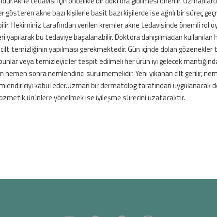
kne tedavisi için öncelikle bir doktora gidilmesi önerilir. Uzmanlarda
r gösteren akne bazı kişilerle basit bazı kişilerde ise ağrılı bir süreç geç
lir. Hekiminiz tarafından verilen kremler akne tedavisinde önemli rol 
stleri yapılarak bu tedaviye başalanabilir. Doktora danışılmadan kullanıl
 cilt temizliğinin yapılması gerekmektedir. Gün içinde dolan gözenekl
unlar veya temizleyiciler tespit edilmeli her ürün iyi gelecek mantığın
tan hemen sonra nemlendirici sürülmemelidir. Yeni yıkanan cilt gerilir, ne
r nemlendiriciyi kabul eder.Uzman bir dermatolog tarafından uygulanacak
zmetik ürünlere yönelmek ise iyileşme sürecini uzatacaktır.