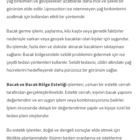
yağ birikimleri ve gevşeklikler azaltılarak daha ince ve şekilli bir
görünüm elde edilir. Liposuction ise istenmeyen yağ birikimlerini
azaltmak için kullanılan etkili bir yöntemdir.
Bacak germe işlemi, yaşlanma, kilo kaybı veya genetik faktörler
nedeniyle sarkan veya gevşek bacakları olan kişiler için uygundur.
Bu işlemde, fazla deri ve dokular alınarak bacakların sıkılaşması
sağlanır. Bacak bölgesindeki selülit problemini gidermek için ise
çeşitli tedavi yöntemleri kullanılır. Selülit tedavisi, cildin altındaki yağ
hücrelerini hedefleyerek daha pürüzsüz bir görünüm sağlar.
Bacak ve Bacak Bölge Estetiği
işlemleri, uzman bir estetik cerrah
tarafından gerçekleştirilmelidir. Estetik cerrah, kişinin bacak yapısını
değerlendirir ve en uygun işlem veya kombinasyonunu belirler.
İşlem öncesinde detaylı bir değerlendirme yapılır ve kişiye özel bir
tedavi planı oluşturulur.
Bu estetik işlemler, doğal ve dengeli sonuçlar elde etmek için
titizlikle planlanmalıdır. Kişinin beden oranlarına ve isteklerine