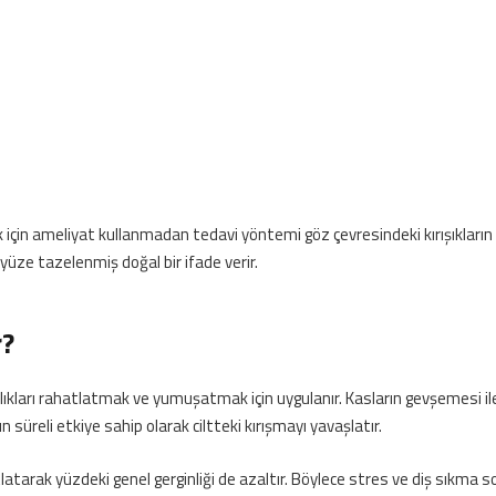
k için ameliyat kullanmadan tedavi yöntemi göz çevresindeki kırışıkların 
yüze tazelenmiş doğal bir ifade verir.
r?
klıkları rahatlatmak ve yumuşatmak için uygulanır. Kasların gevşemesi ile
süreli etkiye sahip olarak ciltteki kırışmayı yavaşlatır.
arak yüzdeki genel gerginliği de azaltır. Böylece stres ve diş sıkma sor