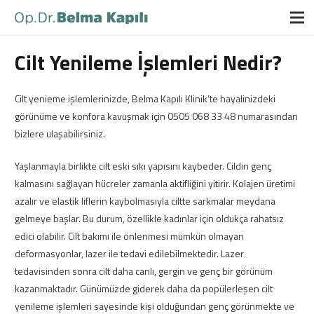
Cilt Yenileme İşlemleri Nedir?
Cilt yenieme işlemlerinizde, Belma Kapılı Klinik’te hayalinizdeki
görünüme ve konfora kavuşmak için 0505 068 33 48 numarasından
bizlere ulaşabilirsiniz.
Yaşlanmayla birlikte cilt eski sıkı yapısını kaybeder. Cildin genç
kalmasını sağlayan hücreler zamanla aktifliğini yitirir. Kolajen üretimi
azalır ve elastik liflerin kaybolmasıyla ciltte sarkmalar meydana
gelmeye başlar. Bu durum, özellikle kadınlar için oldukça rahatsız
edici olabilir. Cilt bakımı ile önlenmesi mümkün olmayan
deformasyonlar, lazer ile tedavi edilebilmektedir. Lazer
tedavisinden sonra cilt daha canlı, gergin ve genç bir görünüm
kazanmaktadır. Günümüzde giderek daha da popülerleşen cilt
yenileme işlemleri sayesinde kişi olduğundan genç görünmekte ve