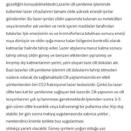
güzelliğini koruyabilmektedir.Lazerle cilt yenileme işleminde
kullanılan lazer cihazlarının tamamı cilde yüksek enerjili ışınlar
gönderirler. Bu lazer ışınları cildin yapısında bulunan su molekülleri
veya kromofor adı verilen ve renk içeren maddeler tarafından
tutulurlar. Işık enerjisinin su ve kromoforlarca tutulması sonucu enerji
ısıya dönüşür ve cildin ışığa maruz kalan bölgesini kontrollü olarak
katmanlar halinde tahrip eder. Lazer atışlarına maruz kalma sonucu
tahrip olmuş cildin güneş ve benzeri etkilerden yıpranmış ve
kırışmış dış katmanlarının yerini, yeni oluşan taze cilt dokuları alır.
Bazı lazerler cilt yenileme işlemini cilt dokularını tahrip etmeden
sadece ısıtarak da sağlamaktadır.Cilt yaşlanmasında en etkili
yöntemlerden biri CO2 fraksiyonel lazer tedavisidir. Çünkü bu lazer
ciltte tam kat bir yenilenme sağlayan tek lazerdir. Cilt yapısının ve cilt
lezyonlarının çok iyi tanınması gerekmektedir.İşlemden sonra 3-5
gün süren ciltte kızarıklık veya kahverengi bir pullanma olur. Kişi duş
alabilir, bir gün sonra makyaj uygulamasında sakınca yoktur ,
nemlendirici kremle birlikte buz uygulanması
oldukça yararlı olacaktır. Güneş ışınların yoğun olduğu yaz