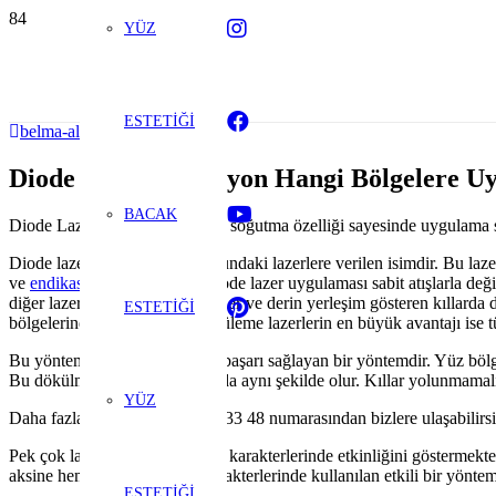
YÜZ
ESTETİĞİ
belma-altun@hotmail.com
Diode Lazer Epilasyon Hangi Bölgelere U
BACAK
Diode Lazer epilasyonla kristal soğutma özelliği sayesinde uygulama
Diode lazer 810 nm dalga boyundaki lazerlere verilen isimdir. Bu lazerl
ve
endikasyonlardan
korur. Diode lazer uygulaması sabit atışlarla deği
diğer lazerlerden daha derine iner ve derin yerleşim gösteren kıllarda d
ESTETİĞİ
bölgelerinde etkilidir. Diode ütüleme lazerlerin en büyük avantajı ise tü
Bu yöntem ortalama 6 seansta başarı sağlayan bir yöntemdir. Yüz bölge
Bu dökülme erkek ve kadınlarda aynı şekilde olur. Kıllar yolunmamalıdı
YÜZ
Daha fazla bilgi için
0505 068 33 48 numarasından bizlere ulaşabilirsi
Pek çok lazer yöntemi kalın kıl karakterlerinde etkinliğini göstermekted
aksine hem ince hem de kıl karakterlerinde kullanılan etkili bir yöntemd
ESTETİĞİ