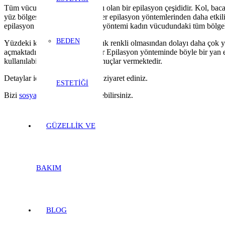
Tüm vücut bölgelerinde başarılı olan bir epilasyon çeşididir. Kol, bacak
yüz bölgesi gibi bölgelerde diğer epilasyon yöntemlerinden daha etkili
epilasyon yöntemidir. Bu lazer yöntemi kadın vücudundaki tüm bölgeler
BEDEN
Yüzdeki kılların çok ince ve açık renkli olmasından dolayı daha çok yü
açmaktadır. Ancak Diode Lazer Epilasyon yönteminde böyle bir yan et
kullanılabilmekte ve başarılı sonuçlar vermektedir.
Detaylar için
iletişim sayfamızı
ziyaret ediniz.
ESTETİĞİ
Bizi
sosyal medyadan
takip edebilirsiniz.
GÜZELLİK VE
BAKIM
BLOG