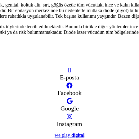
, genital, koltuk altı, sırt, göğüs özetle tüm vücuttaki ince ve kalın kıl
dir. Bir epilasyon merkezinde bu nedenlerle mutlaka diode (diyot) bulun
e rahatlıkla uygulanabilir. Tek başına kullanımı yaygındır. Bazen diğer
z tüylerinde tercih edilmektedir. Bununla birlikte diğer yöntemler ince 
ki ya da risk bulunmamaktadır. Diode lazer vücudun tüm bölgelerinde öz
E-posta
Facebook
Google
Instagram
we play
digital