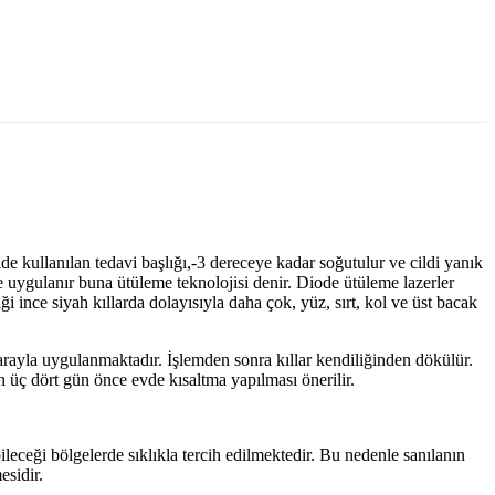
de kullanılan tedavi başlığı,-3 dereceye kadar soğutulur ve cildi yanık
le uygulanır buna ütüleme teknolojisi denir. Diode ütüleme lazerler
ği ince siyah kıllarda dolayısıyla daha çok, yüz, sırt, kol ve üst bacak
arayla uygulanmaktadır. İşlemden sonra kıllar kendiliğinden dökülür.
n üç dört gün önce evde kısaltma yapılması önerilir.
bileceği bölgelerde sıklıkla tercih edilmektedir. Bu nedenle sanılanın
esidir.