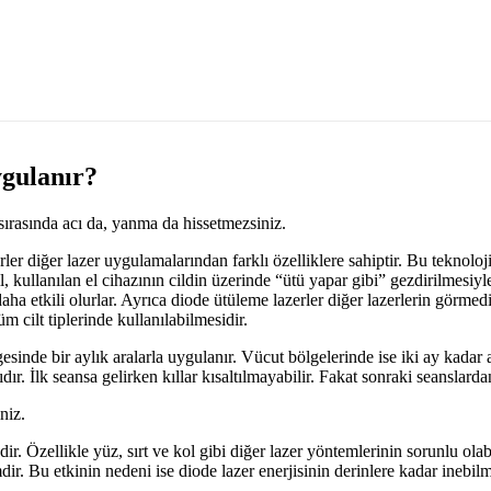
ygulanır?
 sırasında acı da, yanma da hissetmezsiniz.
er diğer lazer uygulamalarından farklı özelliklere sahiptir. Bu teknoloji
l, kullanılan el cihazının cildin üzerinde “ütü yapar gibi” gezdirilmesiy
aha etkili olurlar. Ayrıca diode ütüleme lazerler diğer lazerlerin görmedi
m cilt tiplerinde kullanılabilmesidir.
sinde bir aylık aralarla uygulanır. Vücut bölgelerinde ise iki ay kadar 
r. İlk seansa gelirken kıllar kısaltılmayabilir. Fakat sonraki seanslarda
niz.
ir. Özellikle yüz, sırt ve kol gibi diğer lazer yöntemlerinin sorunlu ola
ir. Bu etkinin nedeni ise diode lazer enerjisinin derinlere kadar inebilm