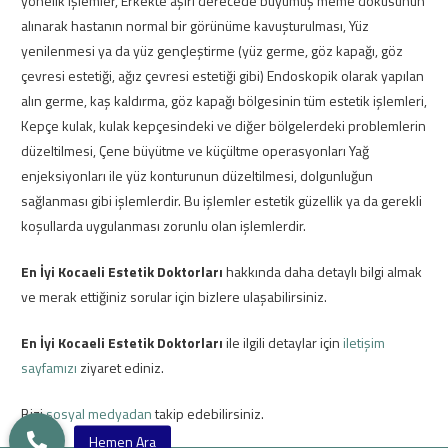
yönelik işlemler, Erkekte aşırı derecede büyümüş meme dokusunun
alınarak hastanın normal bir görünüme kavuşturulması, Yüz
yenilenmesi ya da yüz gençleştirme (yüz germe, göz kapağı, göz
çevresi estetiği, ağız çevresi estetiği gibi) Endoskopik olarak yapılan
alın germe, kaş kaldırma, göz kapağı bölgesinin tüm estetik işlemleri,
Kepçe kulak, kulak kepçesindeki ve diğer bölgelerdeki problemlerin
düzeltilmesi, Çene büyütme ve küçültme operasyonları Yağ
enjeksiyonları ile yüz konturunun düzeltilmesi, dolgunluğun
sağlanması gibi işlemlerdir. Bu işlemler estetik güzellik ya da gerekli
koşullarda uygulanması zorunlu olan işlemlerdir.
En İyi Kocaeli Estetik Doktorları
hakkında daha detaylı bilgi almak
ve merak ettiğiniz sorular için bizlere ulaşabilirsiniz.
En İyi Kocaeli Estetik Doktorları
ile ilgili detaylar için
iletişim
sayfamızı
ziyaret ediniz.
Bizi
sosyal medyadan
takip edebilirsiniz.