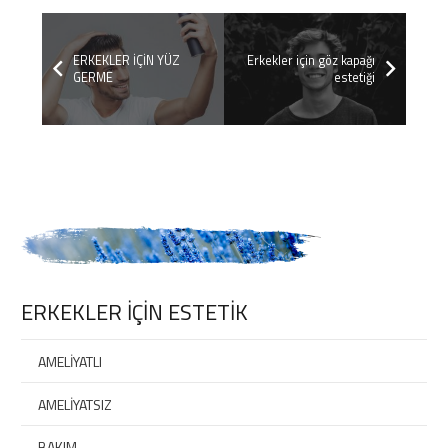
ERKEKLER İÇİN YÜZ
Erkekler için göz kapağı
GERME
estetiği
ERKEKLER İÇİN ESTETİK
AMELİYATLI
AMELİYATSIZ
BAKIM