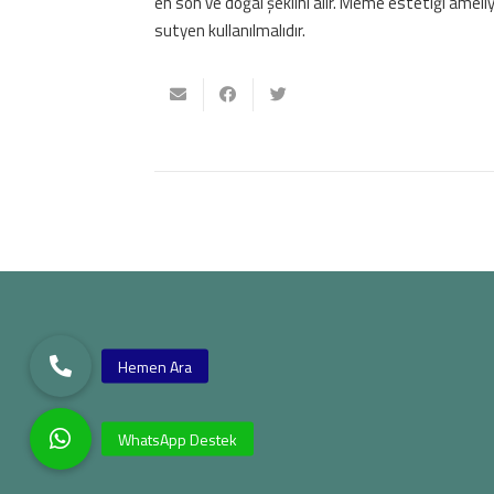
en son ve doğal şeklini alır. Meme estetiği amel
sutyen kullanılmalıdır.