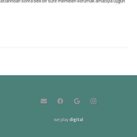
iyatlarından sonra belli bir süre memeleri korumak amacıyla uygun
we play
digital