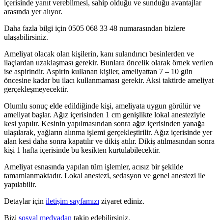
içerisinde yanıt verebilmesi, sahip olduğu ve sunduğu avantajlar
arasında yer alıyor.
Daha fazla bilgi için
0505 068 33 48 numarasından bizlere
ulaşabilirsiniz.
Ameliyat olacak olan kişilerin, kanı sulandırıcı besinlerden ve
ilaçlardan uzaklaşması gerekir. Bunlara öncelik olarak örnek verilen
ise aspirindir. Aspirin kullanan kişiler, ameliyattan 7 – 10 gün
öncesine kadar bu ilacı kullanmaması gerekir. Aksi taktirde ameliyat
gerçekleşmeyecektir.
Olumlu sonuç elde edildiğinde kişi, ameliyata uygun görülür ve
ameliyat başlar. Ağız içerisinden 1 cm genişlikte lokal anesteziyle
kesi yapılır. Kesinin yapılmasından sonra ağız içerisinden yanağa
ulaşılarak, yağların alınma işlemi gerçekleştirilir. Ağız içerisinde yer
alan kesi daha sonra kapatılır ve dikiş atılır. Dikiş atılmasından sonra
kişi 1 hafta içerisinde bu kesikten kurtulabilecektir.
Ameliyat esnasında yapılan tüm işlemler, acısız bir şekilde
tamamlanmaktadır. Lokal anestezi, sedasyon ve genel anestezi ile
yapılabilir.
Detaylar için
iletişim sayfamızı
ziyaret ediniz.
Bizi
sosyal medyadan
takip edebilirsiniz.