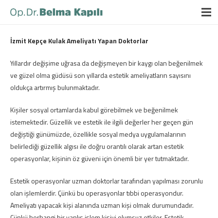
İzmit Kepçe Kulak Ameliyatı Yapan Doktorlar
Yıllardır değişime uğrasa da değişmeyen bir kaygı olan beğenilmek
ve güzel olma güdüsü son yıllarda estetik ameliyatların sayısını
oldukça artırmış bulunmaktadır.
Kişiler sosyal ortamlarda kabul görebilmek ve beğenilmek
istemektedir. Güzellik ve estetik ile ilgili değerler her geçen gün
değiştiği günümüzde, özellikle sosyal medya uygulamalarının
belirlediği güzellik algısı ile doğru orantılı olarak artan estetik
operasyonlar, kişinin öz güveni için önemli bir yer tutmaktadır.
Estetik operasyonlar uzman doktorlar tarafından yapılması zorunlu
olan işlemlerdir. Çünkü bu operasyonlar tıbbi operasyondur.
Ameliyatı yapacak kişi alanında uzman kişi olmak durumundadır.
Çünkü herhangi bir yanlış işlem kişiyi olumsuz etkiler. Estetik