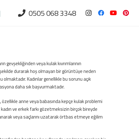
0505 068 3348
rın gevşekliğinden veya kulak kıvrımlarının
r şekilde durarak hoş olmayan bir görüntüye neden
u olmaktadır. Kadınlar genellikle bu sorunu açık
erasyona daha sık başvurmaktadır.
e, özellikle anne veya babasında kepçe kulak problemi
 kadın ve erkek farkı gözetmeksizin birçok bireyde
llanarak veya saçlarını uzatarak örtbas etmeye eğilim