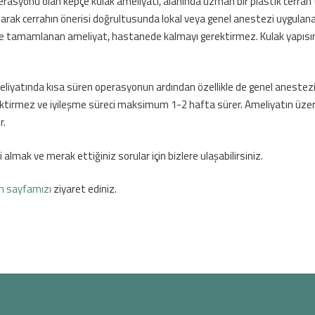
operasyonu olan kepçe kulak ameliyatı, alanında uzman bir plastik cerra
ak cerrahın önerisi doğrultusunda lokal veya genel anestezi uygulanara
eçte tamamlanan ameliyat, hastanede kalmayı gerektirmez. Kulak yapısına
 ameliyatında kısa süren operasyonun ardından özellikle de genel anestez
rektirmez ve iyileşme süreci maksimum 1-2 hafta sürer. Ameliyatın üzeri
r.
 almak ve merak ettiğiniz sorular için bizlere ulaşabilirsiniz.
im sayfamızı
ziyaret ediniz.