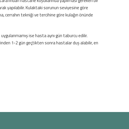
h tarafından hastane koşullarında yapılması gereken bir
k yapılabilir. Kulaktaki sorunun seviyesine göre
, cerrahın tekniği ve tercihine göre kulağın önünde
i uygulanmamış ise hasta aynı gün taburcu edilir.
nden 1-2 gün geçtikten sonra hastalar duş alabilir, en