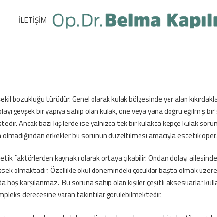
İLETİŞİM
kil bozukluğu türüdür. Genel olarak kulak bölgesinde yer alan kıkırdakla
ayı gevşek bir yapıya sahip olan kulak, öne veya yana doğru eğilmiş bi
tedir. Ancak bazı kişilerde ise yalnızca tek bir kulakta kepçe kulak sorun
mkün olmadığından erkekler bu sorunun düzeltilmesi amacıyla estetik op
ik faktörlerden kaynaklı olarak ortaya çıkabilir. Ondan dolayı ailesind
yüksek olmaktadır. Özellikle okul dönemindeki çocuklar başta olmak üzere
nda hoş karşılanmaz. Bu soruna sahip olan kişiler çeşitli aksesuarlar ku
ompleks derecesine varan takıntılar görülebilmektedir.