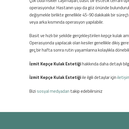
Çok ciddi riskler taşımayan, basit bir estetik cerrahi 
operasyondur. Hastanın yaşı da göz önünde bulundurular
değişmekle birlikte genellikle 45-90 dakikalık bir sür
veya arka kısmında operasyon yapılabilir.
Basit ve hızlı bir şekilde gerçekleştirilen kepçe kulak
Operasyonda yapılacak olan kesiler genellikle dikiş ge
geç bir hafta sonra rutin yaşamlarına kolaylıkla dönebili
İzmit Kepçe Kulak Estetiği
hakkında daha detaylı bilgi
İzmit Kepçe Kulak Estetiği
ile ilgili detaylar için
iletiş
Bizi
sosyal medyadan
takip edebilirsiniz