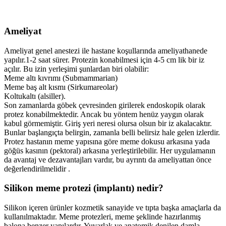
Ameliyat
Ameliyat genel anestezi ile hastane koşullarında ameliyathanede
yapılır.1-2 saat sürer. Protezin konabilmesi için 4-5 cm lik bir iz
açılır. Bu izin yerleşimi şunlardan biri olabilir:
Meme altı kıvrımı (Submammarian)
Meme baş alt kısmı (Sirkumareolar)
Koltukaltı (alsiller).
Son zamanlarda göbek çevresinden girilerek endoskopik olarak
protez konabilmektedir. Ancak bu yöntem henüz yaygın olarak
kabul görmemiştir. Giriş yeri neresi olursa olsun bir iz akalacaktır.
Bunlar başlangıçta belirgin, zamanla belli belirsiz hale gelen izlerdir.
Protez hastanın meme yapısına göre meme dokusu arkasına yada
göğüs kasının (pektoral) arkasına yerleştirilebilir. Her uygulamanın
da avantaj ve dezavantajları vardır, bu ayrıntı da ameliyattan önce
değerlendirilmelidir .
Silikon meme protezi (implantı) nedir?
Silikon içeren ürünler kozmetik sanayide ve tıpta başka amaçlarla da
kullanılmaktadır. Meme protezleri, meme şeklinde hazırlanmış
balona benzer yapılardır. Yuvarlak ve anatomik denilen damla