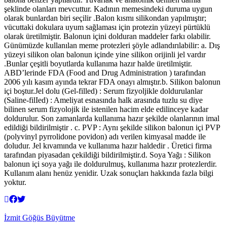
şeklinde olanları mevcuttur. Kadının memesindeki duruma uygun
olarak bunlardan biri seçilir .Balon kısmı silikondan yapılmıştır;
vücuttaki dokulara uyum sağlaması için protezin yüzeyi pürtüklü
olarak üretilmiştir. Balonun içini dolduran maddeler farkı olabilir.
Günümüzde kullanılan meme protezleri şöyle adlandırılabilir: a. Dış
yüzeyi silikon olan balonun içinde yine silikon orijinli jel vardır
.Bunlar çeşitli boyutlarda kullanıma hazır halde üretilmiştir.
ABD’lerinde FDA (Food and Drug Administration ) tarafından
2006 yılı kasım ayında tekrar FDA onayı almıştır.b. Silikon balonun
içi boştur.Jel dolu (Gel-filled) : Serum fizyoljikle doldurulanlar
(Saline-filIed) : Ameliyat esnasında halk arasında tuzlu su diye
bilinen serum fizyolojik ile istenilen hacim elde edilinceye kadar
doldurulur. Son zamanlarda kullanıma hazır şekilde olanlarının imal
edildiği bildirilmiştir . c. PVP : Aynı şekilde silikon balonun içi PVP
(polyvinyl pyrrolidone povidon) adı verilen kimyasal madde ile
doludur. Jel kıvamında ve kullanıma hazır haldedir . Üretici firma
tarafından piyasadan çekildiği bildirilmiştir.d. Soya Yağı : Silikon
balonun içi soya yağı ile doldurulmuş, kullanıma hazır protezlerdir.
Kullanım alanı henüz yenidir. Uzak sonuçları hakkında fazla bilgi
yoktur.
İzmit Göğüs Büyütme