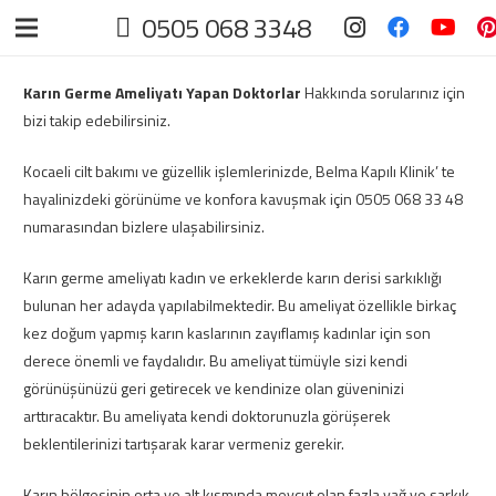
0505 068 3348
Karın Germe Ameliyatı Yapan Doktorlar
Hakkında sorularınız için
bizi takip edebilirsiniz.
Kocaeli cilt bakımı ve güzellik işlemlerinizde, Belma Kapılı Klinik’ te
hayalinizdeki görünüme ve konfora kavuşmak için 0505 068 33 48
numarasından bizlere ulaşabilirsiniz.
Karın germe ameliyatı kadın ve erkeklerde karın derisi sarkıklığı
bulunan her adayda yapılabilmektedir. Bu ameliyat özellikle birkaç
kez doğum yapmış karın kaslarının zayıflamış kadınlar için son
derece önemli ve faydalıdır. Bu ameliyat tümüyle sizi kendi
görünüşünüzü geri getirecek ve kendinize olan güveninizi
arttıracaktır. Bu ameliyata kendi doktorunuzla görüşerek
beklentilerinizi tartışarak karar vermeniz gerekir.
Karın bölgesinin orta ve alt kısmında mevcut olan fazla yağ ve sarkık