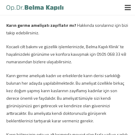
Karın germe ameliyatı zayıflatır mı?
Hakkında sorularınız için bizi
takip edebilirsiniz.
Kocaeli cilt bakımı ve güzellik işlemlerinizde, Belma Kapılı Klinik’ te
hayalinizdeki görünüme ve konfora kavuşmak için 0505 068 33 48
numarasından bizlere ulaşabilirsiniz.
Karın germe ameliyatı kadın ve erkeklerde karın derisi sarkıklığı
bulunan her adayda yapılabilmektedir. Bu ameliyat özellikle birkaç
kez doğum yapmış karın kaslarının zayıflamış kadınlar için son
derece önemli ve faydalıdır. Bu ameliyat tümüyle sizi kendi
görünüşünüzü geri getirecek ve kendinize olan güveninizi
arttıracaktır. Bu ameliyata kendi doktorunuzla görüşerek
beklentilerinizi tartışarak karar vermeniz gerekir.
Karın bölgesinin orta ve alt kısmında mevcut olan fazla yağ ve sarkık