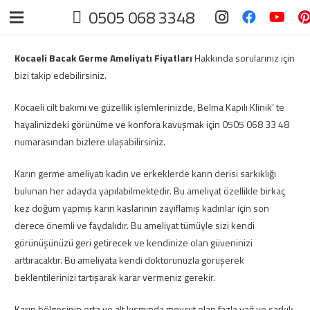
0505 068 3348
Kocaeli Bacak Germe Ameliyatı Fiyatları
Hakkında sorularınız için
bizi takip edebilirsiniz.
Kocaeli cilt bakımı ve güzellik işlemlerinizde, Belma Kapılı Klinik’ te
hayalinizdeki görünüme ve konfora kavuşmak için 0505 068 33 48
numarasından bizlere ulaşabilirsiniz.
Karın germe ameliyatı kadın ve erkeklerde karın derisi sarkıklığı
bulunan her adayda yapılabilmektedir. Bu ameliyat özellikle birkaç
kez doğum yapmış karın kaslarının zayıflamış kadınlar için son
derece önemli ve faydalıdır. Bu ameliyat tümüyle sizi kendi
görünüşünüzü geri getirecek ve kendinize olan güveninizi
arttıracaktır. Bu ameliyata kendi doktorunuzla görüşerek
beklentilerinizi tartışarak karar vermeniz gerekir.
Karın bölgesinin orta ve alt kısmında mevcut olan fazla yağ ve sarkık