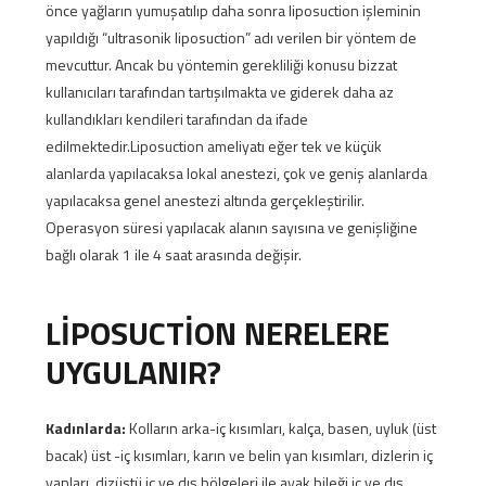
önce yağların yumuşatılıp daha sonra liposuction işleminin
yapıldığı “ultrasonik liposuction” adı verilen bir yöntem de
mevcuttur. Ancak bu yöntemin gerekliliği konusu bizzat
kullanıcıları tarafından tartışılmakta ve giderek daha az
kullandıkları kendileri tarafından da ifade
edilmektedir.Liposuction ameliyatı eğer tek ve küçük
alanlarda yapılacaksa lokal anestezi, çok ve geniş alanlarda
yapılacaksa genel anestezi altında gerçekleştirilir.
Operasyon süresi yapılacak alanın sayısına ve genişliğine
bağlı olarak 1 ile 4 saat arasında değişir.
LİPOSUCTİON NERELERE
UYGULANIR?
Kadınlarda:
Kolların arka-iç kısımları, kalça, basen, uyluk (üst
bacak) üst -iç kısımları, karın ve belin yan kısımları, dizlerin iç
yanları, dizüstü iç ve dış bölgeleri ile ayak bileği iç ve dış