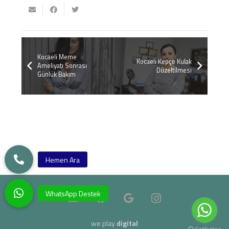
Kocaeli Meme
Kocaeli Kepçe Kulak
Ameliyatı Sonrası
Düzeltilmesi
Günlük Bakım
we play
digital