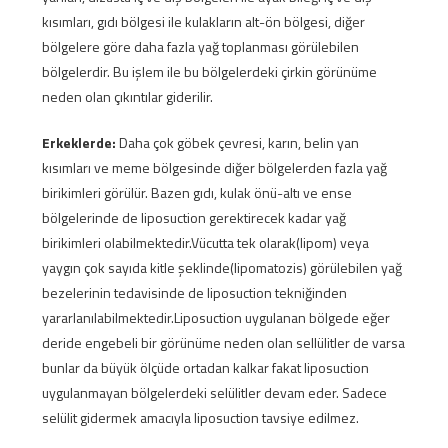
kısımları, gıdı bölgesi ile kulakların alt-ön bölgesi, diğer
bölgelere göre daha fazla yağ toplanması görülebilen
bölgelerdir. Bu işlem ile bu bölgelerdeki çirkin görünüme
neden olan çıkıntılar giderilir.
Erkeklerde:
Daha çok göbek çevresi, karın, belin yan
kısımları ve meme bölgesinde diğer bölgelerden fazla yağ
birikimleri görülür. Bazen gıdı, kulak önü-altı ve ense
bölgelerinde de liposuction gerektirecek kadar yağ
birikimleri olabilmektedir.Vücutta tek olarak(lipom) veya
yaygın çok sayıda kitle şeklinde(lipomatozis) görülebilen yağ
bezelerinin tedavisinde de liposuction tekniğinden
yararlanılabilmektedir.Liposuction uygulanan bölgede eğer
deride engebeli bir görünüme neden olan sellülitler de varsa
bunlar da büyük ölçüde ortadan kalkar fakat liposuction
uygulanmayan bölgelerdeki selülitler devam eder. Sadece
selülit gidermek amacıyla liposuction tavsiye edilmez.