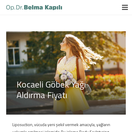
Kocaeli Göbek Yağı
Aldırma Fiyatı
Liposuction, vücuda yeni şekil vermek amacıyla, yağların
vakumla emilmesi işlemidir. Bu işleme Body Sculpturing,