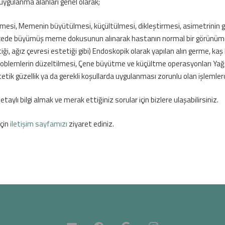
uygulanma alanları genel olarak;
mesi, Memenin büyütülmesi, küçültülmesi, dikleştirmesi, asimetrinin gider
derecede büyümüş meme dokusunun alınarak hastanın normal bir görünüm
i, ağız çevresi estetiği gibi) Endoskopik olarak yapılan alın germe, kaş
problemlerin düzeltilmesi, Çene büyütme ve küçültme operasyonları Yağ 
etik güzellik ya da gerekli koşullarda uygulanması zorunlu olan işlemlerd
aylı bilgi almak ve merak ettiğiniz sorular için bizlere ulaşabilirsiniz.
için
iletişim sayfamızı
ziyaret ediniz.