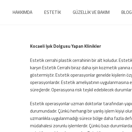
HAKKIMDA
ESTETİK
GÜZELLİK VE BAKIM
BLOG
Kocaeli Işık Dolgusu Yapan Klinikler
Estetik cerrahi plastik cerrahinin bir alt koludur. Esteti
karşın Estetik Cerrahi biraz daha işin kozmetik yanına
göstermiştir. Estetik operasyonlar genelde kişilerin öz
operasyonlardır. Estetik ameliyatının uygulanmasına eng
süreçlerdir. Operasyona risk teşkil edebilecek durumlar i
Estetik operasyonlar uzman doktorlar tarafından yapıl
durumundadır. Çünkü herhangi bir yanlış işlem kişiyi olu
uzmanlıkla uygulanmadığı sürece bölge daha fazla defor
müdahalesi zorunlu işlemlerdir. Çünkü bazı durumlarda e