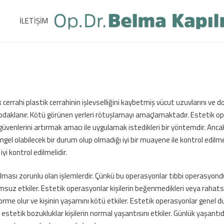
İLETİŞİM
k cerrahi plastik cerrahinin işlevselliğini kaybetmiş vücut uzuvlarını ve d
 odaklanır. Kötü görünen yerleri rötuşlamayı amaçlamaktadır. Estetik o
güvenlerini artırmak amacı ile uygulamak istedikleri bir yöntemdir. Anc
el olabilecek bir durum olup olmadığı iyi bir muayene ile kontrol edilmel
yi kontrol edilmelidir.
ması zorunlu olan işlemlerdir. Çünkü bu operasyonlar tıbbi operasyondu
msuz etkiler. Estetik operasyonlar kişilerin beğenmedikleri veya rahatsı
me olur ve kişinin yaşamını kötü etkiler. Estetik operasyonlar genel d
stetik bozukluklar kişilerin normal yaşantısını etkiler. Günlük yaşantı