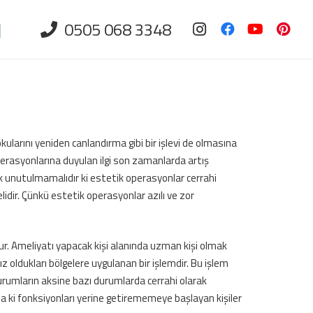
0505 068 3348
okularını yeniden canlandırma gibi bir işlevi de olmasına
perasyonlarına duyulan ilgi son zamanlarda artış
ak unutulmamalıdır ki estetik operasyonlar cerrahi
idir. Çünkü estetik operasyonlar azılı ve zor
r. Ameliyatı yapacak kişi alanında uzman kişi olmak
z oldukları bölgelere uygulanan bir işlemdir. Bu işlem
urumların aksine bazı durumlarda cerrahi olarak
da ki fonksiyonları yerine getirememeye başlayan kişiler