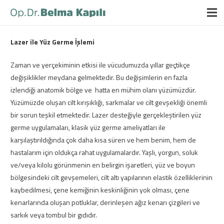
Lazer ile Yüz Germe İşlemi
Zaman ve yerçekiminin etkisi ile vücudumuzda yıllar geçtikçe
değişiklikler meydana gelmektedir. Bu değişimlerin en fazla
izlendiği anatomik bölge ve hatta en mühim olanı yüzümüzdür.
Yüzümüzde oluşan cilt kırışıklığı, sarkmalar ve cilt gevşekliği önemli
bir sorun teşkil etmektedir. Lazer desteğiyle gerçekleştirilen yüz
germe uygulamaları, klasik yüz germe ameliyatları ile
karşılaştırıldığında çok daha kısa süren ve hem benim, hem de
hastalarım için oldukça rahat uygulamalardır. Yaşlı, yorgun, soluk
ve/veya kilolu görünmenin en belirgin işaretleri, yüz ve boyun
bölgesindeki cilt gevşemeleri, cilt altı yapılarının elastik özelliklerinin
kaybedilmesi, çene kemiğinin keskinliğinin yok olması, çene
kenarlarında oluşan potluklar, derinleşen ağız kenarı çizgileri ve
sarkık veya tombul bir gıdıdır.