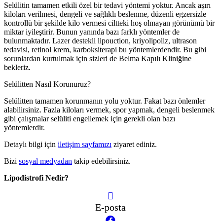
Selülitin tamamen etkili özel bir tedavi yöntemi yoktur. Ancak aşırı
kiloları verilmesi, dengeli ve sağlıklı beslenme, düzenli egzersizle
kontrollü bir şekilde kilo vermesi ciltteki hoş olmayan görünümü bir
miktar iyileştirir. Bunun yanında bazı farklı yöntemler de
bulunmaktadır. Lazer destekli lipouction, kriyolipoliz, ultrason
tedavisi, retinol krem, karboksiterapi bu yöntemlerdendir. Bu gibi
sorunlardan kurtulmak için sizleri de Belma Kapılı Kliniğine
bekleriz.
Selülitten Nasıl Korunuruz?
Selülitten tamamen korunmanın yolu yoktur. Fakat bazı önlemler
alabilirsiniz. Fazla kiloları vermek, spor yapmak, dengeli beslenmek
gibi çalışmalar selüliti engellemek için gerekli olan bazı
yöntemlerdir.
Detaylı bilgi için
iletişim sayfamızı
ziyaret ediniz.
Bizi
sosyal medyadan
takip edebilirsiniz.
Lipodistrofi Nedir?
E-posta