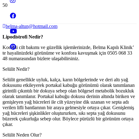
belma-altun@hotmail.com
Lipodistrofi Nedir?
Kocaeli cilt bakımı ve güzellik işlemlerinizde, Belma Kapılı Klinik’
te hayalinizdeki görünüme ve konfora kavuşmak için 0505 068 33
48 numarasından bizlere ulaşabilirsiniz.
Selülit Nedir?
Selülit genellikle uyluk, kalça, karın bölgelerinde ve deri altı yağ
dokusunu etkileyerek portakal kabuğu görünümü olarak tanımlanan
girintili çıkıntılı bir dokuya sebep olan bölgesel metabolik bozukluk
olarak tanımlanır. Portakal kabuğu dokusu derinin altında biriken ve
genişleyen yağ hücreleri ile cilt yüzeyine dik uzanan ve septa adı
verilen lifli bantlarının bir araya gelmesiyle ortaya çıkar. Genişlemiş
yağ hücreleri şişkinlikler oluştururken, sıkı septa yağ dokusunu
büzerek çukurluğa sebep olur. Böylece pürüzlü bir görünüm ortaya
çıkar.
Selülit Neden Olur?