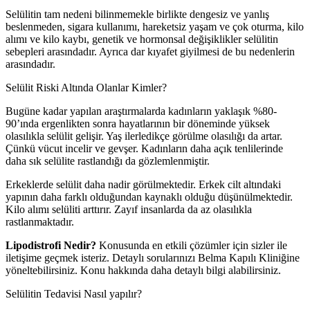
Selülitin tam nedeni bilinmemekle birlikte dengesiz ve yanlış
beslenmeden, sigara kullanımı, hareketsiz yaşam ve çok oturma, kilo
alımı ve kilo kaybı, genetik ve hormonsal değişiklikler selülitin
sebepleri arasındadır. Ayrıca dar kıyafet giyilmesi de bu nedenlerin
arasındadır.
Selülit Riski Altında Olanlar Kimler?
Bugüne kadar yapılan araştırmalarda kadınların yaklaşık %80-
90’ında ergenlikten sonra hayatlarının bir döneminde yüksek
olasılıkla selülit gelişir. Yaş ilerledikçe görülme olasılığı da artar.
Çünkü vücut incelir ve gevşer. Kadınların daha açık tenlilerinde
daha sık selülite rastlandığı da gözlemlenmiştir.
Erkeklerde selülit daha nadir görülmektedir. Erkek cilt altındaki
yapının daha farklı olduğundan kaynaklı olduğu düşünülmektedir.
Kilo alımı selüliti arttırır. Zayıf insanlarda da az olasılıkla
rastlanmaktadır.
Lipodistrofi Nedir?
Konusunda en etkili çözümler için sizler ile
iletişime geçmek isteriz. Detaylı sorularınızı Belma Kapılı Kliniğine
yöneltebilirsiniz. Konu hakkında daha detaylı bilgi alabilirsiniz.
Selülitin Tedavisi Nasıl yapılır?