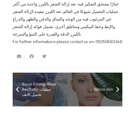
خيارًا يستحق التفكير فيه. تعد إزالة الشعر بالليزر واحدة من أكثر
عمليات التجميل شيوعًا في العالم. تعد الليزر مفيدة لإزالة الشعر
غير المرغوب فيه من الوجه والساق والذقن والظهر والذراع
والإبط وخط البيكيني ومناطق أخرى. تشمل فوائد إزالة الشعر
بالليزر الدقة والقدرة على التنبؤ والسرعة
For further informations please contact us on: 05050683348
Burun Estetiği-Nose
Aesthetic-عمليات
Nature skin
تجميل الانف