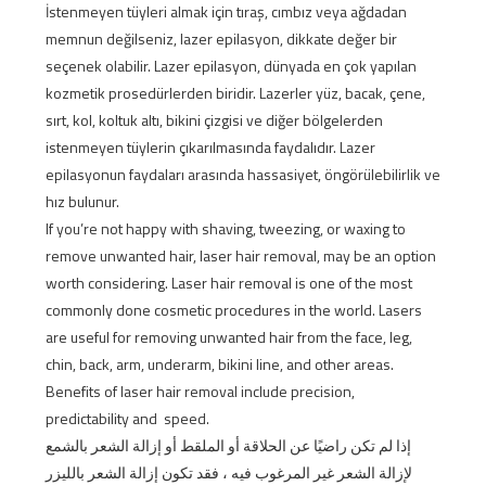
İstenmeyen tüyleri almak için tıraş, cımbız veya ağdadan
memnun değilseniz, lazer epilasyon, dikkate değer bir
seçenek olabilir. Lazer epilasyon, dünyada en çok yapılan
kozmetik prosedürlerden biridir. Lazerler yüz, bacak, çene,
sırt, kol, koltuk altı, bikini çizgisi ve diğer bölgelerden
istenmeyen tüylerin çıkarılmasında faydalıdır. Lazer
epilasyonun faydaları arasında hassasiyet, öngörülebilirlik ve
hız bulunur.
If you’re not happy with shaving, tweezing, or waxing to
remove unwanted hair, laser hair removal, may be an option
worth considering. Laser hair removal is one of the most
commonly done cosmetic procedures in the world. Lasers
are useful for removing unwanted hair from the face, leg,
chin, back, arm, underarm, bikini line, and other areas.
Benefits of laser hair removal include precision,
predictability and speed.
إذا لم تكن راضيًا عن الحلاقة أو الملقط أو إزالة الشعر بالشمع
لإزالة الشعر غير المرغوب فيه ، فقد تكون إزالة الشعر بالليزر