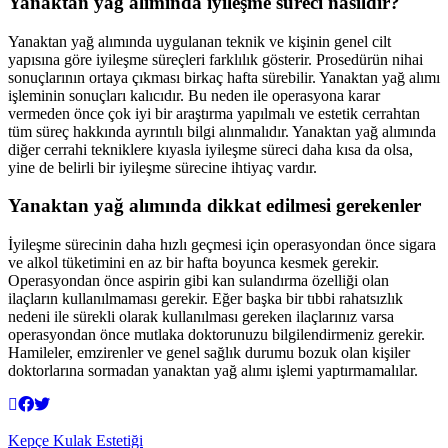
Yanaktan yağ alımında iyileşme süreci nasıldır?
Yanaktan yağ alımında uygulanan teknik ve kişinin genel cilt
yapısına göre iyileşme süreçleri farklılık gösterir. Prosedürün nihai
sonuçlarının ortaya çıkması birkaç hafta sürebilir. Yanaktan yağ alımı
işleminin sonuçları kalıcıdır. Bu neden ile operasyona karar
vermeden önce çok iyi bir araştırma yapılmalı ve estetik cerrahtan
tüm süreç hakkında ayrıntılı bilgi alınmalıdır. Yanaktan yağ alımında
diğer cerrahi tekniklere kıyasla iyileşme süreci daha kısa da olsa,
yine de belirli bir iyileşme sürecine ihtiyaç vardır.
Yanaktan yağ alımında dikkat edilmesi gerekenler
İyileşme sürecinin daha hızlı geçmesi için operasyondan önce sigara
ve alkol tüketimini en az bir hafta boyunca kesmek gerekir.
Operasyondan önce aspirin gibi kan sulandırma özelliği olan
ilaçların kullanılmaması gerekir. Eğer başka bir tıbbi rahatsızlık
nedeni ile sürekli olarak kullanılması gereken ilaçlarınız varsa
operasyondan önce mutlaka doktorunuzu bilgilendirmeniz gerekir.
Hamileler, emzirenler ve genel sağlık durumu bozuk olan kişiler
doktorlarına sormadan yanaktan yağ alımı işlemi yaptırmamalılar.
Kepçe Kulak Estetiği