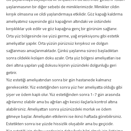
yaşlanmasının bir diğer sebebi de mimiklerimizdir. Mimikler cildin
kırışık olmasına ve cildi yaşlandırmaya etkilidir. Göz kapağı kaldırma
ameliyatımız sayesinde göz kapağının altındaki ve üstündeki
kırışıklıklar yok edilir ve göz kapağına genç bir görünüm sağlanır.
Orta yüz bölgesinde ise yüzü germe, yağ enjeksiyonu gibi estetik
ameliyatlar yapılır. Orta yüzün pürüzsüz kırışıksız ve dolgun
sağlanması amaçlanmaktadır. Çünkü yaşlanma süreci başladıktan
sonra cildekki kolajen doku azalır. Orta yüz bölgesi ameliyatları ise
deri altına yapılan yağ dokusu kişinin yüzündeki dolgunluğu geri
getirir.
Yüz estetiği ameliyatından sonra bir gün hastanede kalmanız
gerekecektir. Yüz estetiğinden sonra yüz her ameliyatta olduğu gibi
şişer ve ödem kaplı olur. Yüz estetiğinden sonra 1-7 gün arasında
ağrılarınız olabilir ama bu ağrıları ağrı kesici ilaçlarla kontrol altına
alabilirsiniz. Ameliyattan sonra yüzünüzdeki morluk ve ödem
gitmeye başlar. Ameliyatın etkilerini ise ikinci haftada görebilirsiniz.
Estetikten sonra ise yüzde hissizlik oluşabilir ama bu geçicidir.
Yüz estetiği için doğru yerdesiniz daha fazla bilgi almak için iletişime