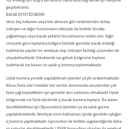
geçebilirsiniz.
BACAK ESTETİĞİ NEDİR
stres ilaç kullanımı veya kilo alınması gibi nedenlerden dolayı
östrojen ve diğer hormonların etkisiyle de birlikte Vücutta
yağlanmaya veya bacak şeklinin bozulmasına neden olur. Yağın
cinsiyete göre toplanma bölgesi farklıdır genelde bacak estetiği
kadınlarda yapılan bir ameliyat olup östrojen fazlalığı yüzünden de
oluşabilmektedir. Erkeklerde ise göbek bölgesine toplanır
kadınlarda ise basen ve uyluk iç kısmına toplanmaktadır.
Uyluk kısmına yönelik yapılabilecek işlemler şöyle sıralanmaktadır:
Kilosu fazla olan hastalar kilo verme durumunda vücudundan çok
fazla yağ kaybettikleri için genelde deri sarkması olmaktadır Uyluk
bölgesinde ise fazla derilerde iç bacak kısmına toplanır .Bu alanın
düzeltilebilmesi için (liposuction) işlemleri ya da uyluk germe
yapılabilmektedir. Ameliyat izinin kalmaması içinde genelde uyluğun
iç kısmına yapılmaktadır. Liposuction ile birlikte uygulandığında daha
iyi sonuçlar alınabilmektedir. LASER liposuction cihazları da ameliyat