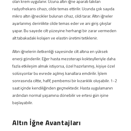
olan krem uygulanır. Ucuna altın iğne aparatı takılan
radyofrekans cihazı, cilde temas ettirilir. Ucunda çok sayıda
mikro altın iğnecikler bulunan cihaz, cildi tarar. Altın iğneler
ayarlanmış derinlikte cilde temas eder ve ani giriş çıkışlar
yapar. Bu sayede cilt yüzeyine herhangi bir zarar vermeden
alt tabakadaki kolajen ve elastin üretimi tetiklenir.
Altın iğnelerin iletkenliği sayesinde cilt altına en yüksek
enerji gönderilir. Eğer hasta mezoterapi kokteylleriyle daha
fazla etkileşim almak istiyorsa, özel hazırlanmış, kişiye özel
solüsyonlar bu evrede açılmış kanallara emdirilir. İşlem
sonrasında ciltte, hafif, pembemsi bir kızarıklık oluşabilir. 1-2
saat içinde kendiliğinden geçmektedir. Hasta uygulamanın
ardından normal yaşamına dönebilir ve ertesi gün işine
başlayabilir.
Altın İğne Avantajları