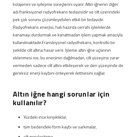
kolajenini ve iyileşme süreçlerini uyarır. Altın iğnenin diğer
adı franksiyonel radyofrekans tedavisidir ve cilt üzerindeki
pek çok sorunu çözümleyebilen etkili bir tedavidir.
Radyofrekans enerjisi, hali hazırda cerrahi işlemlerde
kanamayı durdurmak ve kanatmadan işlem yapmak amacıyla
kullanılmaktadır.Franskiyonel radyofrekans, kontrollü bir
şekilde cilt altına hasar verir. İşleme altın iğne uçlarının
eklenmesi ise, bu enerjinin dağılmadan, cilt yüzeyine zarar
vermeden sadece cilt altını etkileyerek ve deri yüzeyinde de
gereksiz enerji kaybını önleyerek iletmesini sağlar.
Altın iğne hangi sorunlar için
kullanılır?
Yüzdeki ince kırışıklıklar,
tüm bedendeki form kaybı ve sarkmalar,
cilt gençleştirme,