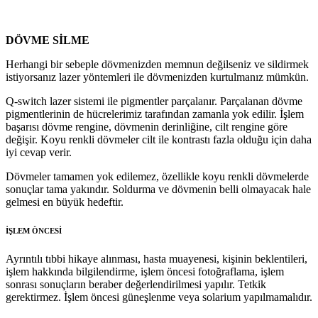
DÖVME SİLME
Herhangi bir sebeple dövmenizden memnun değilseniz ve sildirmek
istiyorsanız lazer yöntemleri ile dövmenizden kurtulmanız mümkün.
Q-switch lazer sistemi ile pigmentler parçalanır. Parçalanan dövme
pigmentlerinin de hücrelerimiz tarafından zamanla yok edilir. İşlem
başarısı dövme rengine, dövmenin derinliğine, cilt rengine göre
değişir. Koyu renkli dövmeler cilt ile kontrastı fazla olduğu için daha
iyi cevap verir.
Dövmeler tamamen yok edilemez, özellikle koyu renkli dövmelerde
sonuçlar tama yakındır. Soldurma ve dövmenin belli olmayacak hale
gelmesi en büyük hedeftir.
İŞLEM ÖNCESİ
Ayrıntılı tıbbi hikaye alınması, hasta muayenesi, kişinin beklentileri,
işlem hakkında bilgilendirme, işlem öncesi fotoğraflama, işlem
sonrası sonuçların beraber değerlendirilmesi yapılır. Tetkik
gerektirmez. İşlem öncesi güneşlenme veya solarium yapılmamalıdır.