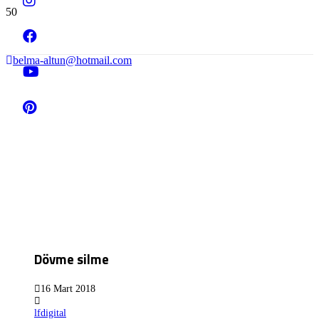
belma-altun@hotmail.com
Dövme silme
16 Mart 2018
lfdigital