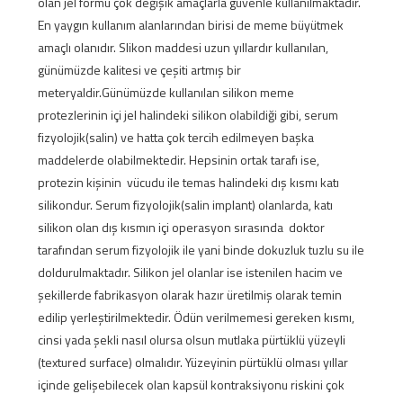
olan jel formu çok değişik amaçlarla güvenle kullanılmaktadır.
En yaygın kullanım alanlarından birisi de meme büyütmek
amaçlı olanıdır. Slikon maddesi uzun yıllardır kullanılan,
günümüzde kalitesi ve çeşiti artmış bir
meteryaldir.Günümüzde kullanılan silikon meme
protezlerinin içi jel halindeki silikon olabildiği gibi, serum
fizyolojik(salin) ve hatta çok tercih edilmeyen başka
maddelerde olabilmektedir. Hepsinin ortak tarafı ise,
protezin kişinin vücudu ile temas halindeki dış kısmı katı
silikondur. Serum fizyolojik(salin implant) olanlarda, katı
silikon olan dış kısmın içi operasyon sırasında doktor
tarafından serum fizyolojik ile yani binde dokuzluk tuzlu su ile
doldurulmaktadır. Silikon jel olanlar ise istenilen hacim ve
şekillerde fabrikasyon olarak hazır üretilmiş olarak temin
edilip yerleştirilmektedir. Ödün verilmemesi gereken kısmı,
cinsi yada şekli nasıl olursa olsun mutlaka pürtüklü yüzeyli
(textured surface) olmalıdır. Yüzeyinin pürtüklü olması yıllar
içinde gelişebilecek olan kapsül kontraksiyonu riskini çok