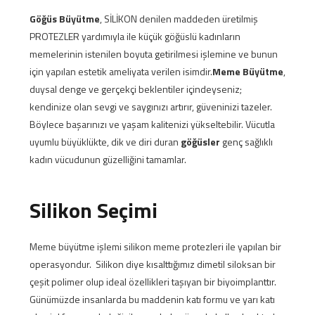
Göğüs Büyütme
, SİLİKON denilen maddeden üretilmiş
PROTEZLER yardımıyla ile küçük göğüslü kadınların
memelerinin istenilen boyuta getirilmesi işlemine ve bunun
için yapılan estetik ameliyata verilen isimdir.
Meme Büyütme
,
duysal denge ve gerçekçi beklentiler içindeyseniz;
kendinize olan sevgi ve saygınızı artırır, güveninizi tazeler.
Böylece başarınızı ve yaşam kalitenizi yükseltebilir. Vücutla
uyumlu büyüklükte, dik ve diri duran
göğüsler
genç sağlıklı
kadın vücudunun güzelliğini tamamlar.
Silikon Seçimi
Meme büyütme işlemi silikon meme protezleri ile yapılan bir
operasyondur. Silikon diye kısalttığımız dimetil siloksan bir
çeşit polimer olup ideal özellikleri taşıyan bir biyoimplanttır.
Günümüzde insanlarda bu maddenin katı formu ve yarı katı